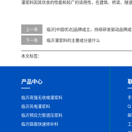
灌浆料因其优良的性能和较广的适用性，在建筑、桥梁、隧
上一条
临沂[中固优达]品牌成立，持续研发驱动品牌成
下一条
临沂灌浆料的主要成分是什么
本文标签：
产品中心
临沂高强无收缩灌浆料
手
临沂风电灌浆料
Q
临沂预应力管道压浆料
邮
临沂路面快速修补料
工