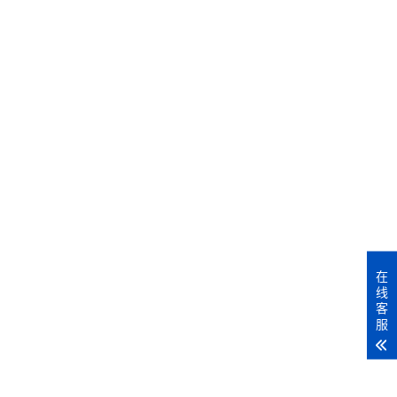
在
线
客
服