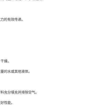
应力的有效传递。
、干燥。
适量的水或其他液体。
材料充分填充并排除空气。
良好性能。